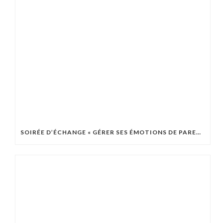
SOIRÉE D’ÉCHANGE « GÉRER SES ÉMOTIONS DE PARENTS » – JEUDI 2 AVRIL À 18H30